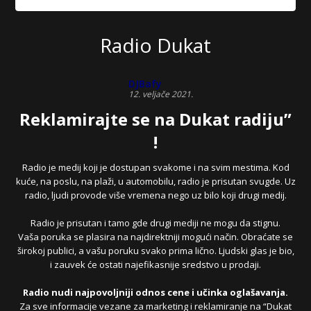
Radio Dukat
DJBafy
12. veljače 2021.
Reklamirajte se na Dukat radiju”
!
Radio je medij koji je dostupan svakome i na svim mestima. Kod
kuće, na poslu, na plaži, u automobilu, radio je prisutan svugde. Uz
radio, ljudi provode više vremena nego uz bilo koji drugi medij.
Radio je prisutan i tamo gde drugi mediji ne mogu da stignu.
Vaša poruka se plasira na najdirektniji mogući način. Obraćate se
širokoj publici, a vašu poruku svako prima lično. Ljudski glas je bio,
i zauvek će ostati najefikasnije sredstvo u prodaji.
Radio nudi najpovoljniji odnos cene i učinka oglašavanja.
Za sve informacije vezane za marketing i reklamiranje na “Dukat